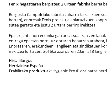
Fenix hegaztiaren berpiztea: 2 urtean fabrika berria be
Burgosko Campofríoko fabrika zaharra kiskali zuen su
bertan), enpresak Fenix proiektua abiarazi zuen konpro
sutea gertatu eta justu 2 urtera berriro irekitzea.
Epe exijente hori erronka garrantzitsua izan zen lanak 
entrega epeetan hornituz obraren beharren arabera, in
Enpresaren, erakundeen, langileen eta sindikatuen ko
irekitzea lortu zen, 2016ko azaroaren 23an, 318 langil
Hiria:
Burgos
Herrialdea:
España
Erabilitako produktuak:
Hygienic Pro ® drainatze herd