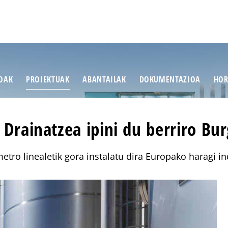
IOAK
PROIEKTUAK
ABANTAILAK
DOKUMENTAZIOA
HOR
ainatzea ipini du berriro Bur
metro linealetik gora instalatu dira Europako haragi 