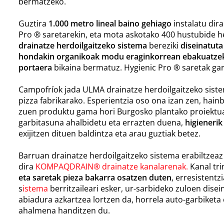
bermatzeko.
Guztira
1.000 metro lineal baino gehiago
instalatu dir
Pro ® saretarekin, eta mota askotako 400 hustubide herd
drainatze herdoilgaitzeko sistema
bereziki
diseinatuta
hondakin organikoak modu eraginkorrean ebakuatze
portaera
bikaina bermatuz. Hygienic Pro ® saretak gar
Campofríok jada ULMA drainatze herdoilgaitzeko siste
pizza fabrikarako. Esperientzia oso ona izan zen, hain
zuen produktu gama hori Burgosko plantako proiektua
garbitasuna ahalbidetu eta errazten duena,
higieneri
exijitzen dituen baldintza eta arau guztiak betez.
Barruan drainatze herdoilgaitzeko sistema erabiltzeaz
dira
KOMPAQDRAIN®
drainatze kanalarenak
.
Kanal tri
eta saretak pieza bakarra osatzen duten
, erresistent
s
istema
berritzaileari esker, ur-sarbideko zuloen dise
abiadura azkartzea lortzen da, horrela auto-garbiketa
ahalmena handitzen du.