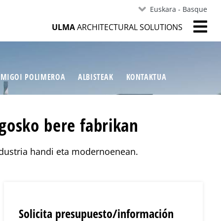
Euskara - Basque
ULMA
ARCHITECTURAL SOLUTIONS
MIGOI POLIMEROA
ALBISTEAK
KONTAKTUA
gosko bere fabrikan
industria handi eta modernoenean.
Solicita presupuesto/información