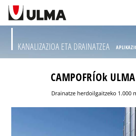
KANALIZAZIOA ETA DRAINATZEA
APLIKAZ
CAMPOFRÍOk ULMA Dr
Drainatze herdoilgaitzeko 1.000 