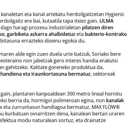
a kanaletan eta kanal artekatu herdoilgaitzetan Hygienic
oilgaitz ere bai, kutxatila tapa itxiez gain.
ULMA
dago haragi prozesu industrialetan
pilatzen diren
ko
,
garbiketa azkarra ahalbidetuz
eta
bakterio-kontrako
bitasuna errazteko diseinu egokia du.
maren alde egin zuen duela urte batzuk, Soriako bere
besteraino non jabetzak gero interes handia erakutsi
n gehitzeko. Kalitate goreneko produktua da,
k handiena eta iraunkortasuna bermatuz
, sektoreak
 gain, plantaren kanpoaldean 300 metro lineal hornitu
nko berria da, hormigoi polimeroan egina, non
kanalak
zia eta zurruntasun handiagoa bermatuz.
MAX FLOW®
inu kurbatuan oinarritzen dena, kanalean bertan uraren
 efektua modu naturalean sortuz, eta drainatze