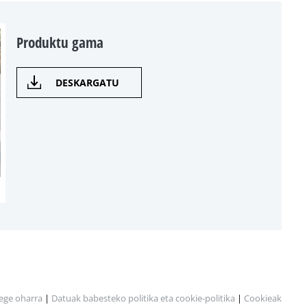
Produktu gama
DESKARGATU
ege oharra
|
Datuak babesteko politika eta cookie-politika
|
Cookieak