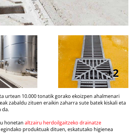
2
 eta urtean 10.000 tonatik gorako ekoizpen ahalmenari
k zabaldu zituen eraikin zaharra sute batek kiskali eta
 da.
ktu honetan
altzairu herdoilgaitzeko drainatze
ki egindako produktuak dituen, eskatutako higienea