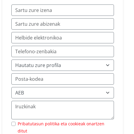
Pribatutasun politika eta cookieak onartzen
ditut