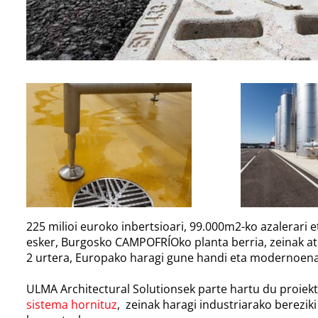
225 milioi euroko inbertsioari, 99.000m2-ko azalerari
esker, Burgosko CAMPOFRÍOko planta berria, zeinak atea
2 urtera, Europako haragi gune handi eta modernoena
ULMA Architectural Solutionsek parte hartu du proie
sistema
hornituz
, zeinak haragi industriarako berezi