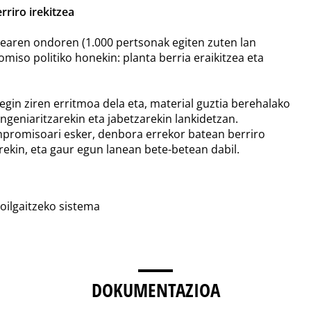
rriro irekitzea
tearen ondoren (1.000 pertsonak egiten zuten lan
miso politiko honekin: planta berria eraikitzea eta
egin ziren erritmoa dela eta, material guztia berehalako
geniaritzarekin eta jabetzarekin lankidetzan.
npromisoari esker, denbora errekor batean berriro
erekin, eta gaur egun lanean bete-betean dabil.
oilgaitzeko sistema
DOKUMENTAZIOA