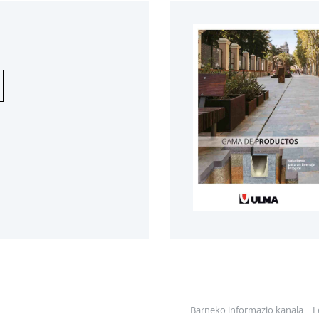
Barneko informazio kanala
|
L