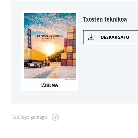
Txosten teknikoa
DESKARGATU
Katalogo gehiago