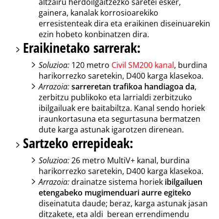
altzairu herdoilgaitzezko saretei esker,
gainera, kanalak korrosioarekiko
erresistenteak dira eta eraikinen diseinuarekin
ezin hobeto konbinatzen dira.
Eraikinetako sarrerak:
Soluzioa:
120 metro
Civil SM200 kanal
, burdina
harikorrezko saretekin, D400 karga klasekoa.
Arrazoia:
sarreretan trafikoa handiagoa da
,
zerbitzu publikoko eta larrialdi zerbitzuko
ibilgailuak ere baitabiltza. Kanal sendo horiek
iraunkortasuna eta segurtasuna bermatzen
dute karga astunak igarotzen direnean.
Sartzeko errepideak:
Soluzioa:
26 metro MultiV+ kanal, burdina
harikorrezko saretekin, D400 karga klasekoa.
Arrazoia:
drainatze sistema horiek
ibilgailuen
etengabeko mugimenduari aurre egiteko
diseinatuta daude; beraz, karga astunak jasan
ditzakete, eta aldi berean errendimendu