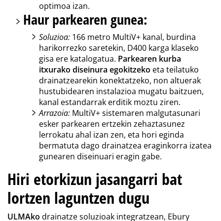
optimoa izan.
Haur parkearen gunea:
Soluzioa:
166 metro MultiV+ kanal, burdina
harikorrezko saretekin, D400 karga klaseko
gisa ere katalogatua.
Parkearen kurba
itxurako diseinura egokitzeko
eta teilatuko
drainatzearekin konektatzeko, non altuerak
hustubidearen instalazioa mugatu baitzuen,
kanal estandarrak erditik moztu ziren.
Arrazoia:
MultiV+ sistemaren malgutasunari
esker parkearen ertzekin zehaztasunez
lerrokatu ahal izan zen, eta hori eginda
bermatuta dago drainatzea eraginkorra izatea
gunearen diseinuari eragin gabe.
Hiri etorkizun jasangarri bat
lortzen laguntzen dugu
ULMAko
drainatze soluzioak integratzean, Ebury