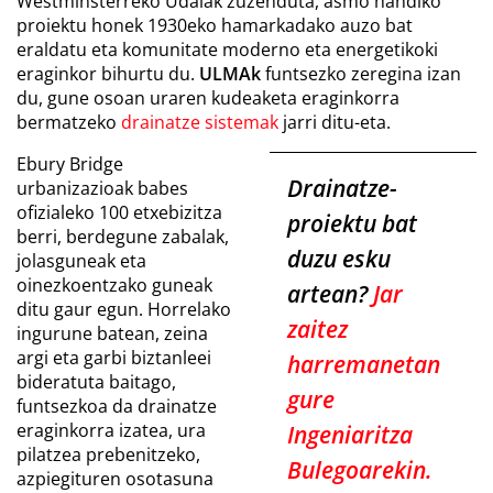
Westminsterreko Udalak zuzenduta, asmo handiko
proiektu honek 1930eko hamarkadako auzo bat
eraldatu eta komunitate moderno eta energetikoki
eraginkor bihurtu du.
ULMAk
funtsezko zeregina izan
du, gune osoan uraren kudeaketa eraginkorra
bermatzeko
drainatze sistemak
jarri ditu-eta.
Ebury Bridge
Drainatze-
urbanizazioak babes
ofizialeko 100 etxebizitza
proiektu bat
berri, berdegune zabalak,
duzu esku
jolasguneak eta
oinezkoentzako guneak
artean?
Jar
ditu gaur egun. Horrelako
zaitez
ingurune batean, zeina
argi eta garbi biztanleei
harremanetan
bideratuta baitago,
gure
funtsezkoa da drainatze
eraginkorra izatea, ura
Ingeniaritza
pilatzea prebenitzeko,
Bulegoarekin.
azpiegituren osotasuna