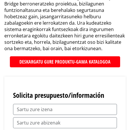
Bridge berroneratzeko proiektua, bizilagunen
funtzionaltasuna eta berehalako segurtasuna
hobetzeaz gain, jasangarritasuneko helburu
zabalagoekin ere lerrokatzen da. Ura kudeatzeko
sistema eraginkorrak funtsezkoak dira ingurumen
erronketara egokitu daitezkeen hiri gune erresilienteak
sortzeko eta, horrela, bizilagunentzat oso bizi kalitate
ona bermatzeko, bai orain, bai etorkizunean.
DESKARGATU GURE PRODUKTU-GAMA KATALOGOA
Solicita presupuesto/información