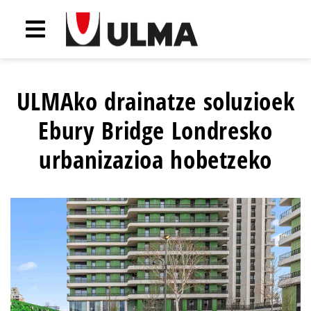
ULMAko drainatze soluzioek
Ebury Bridge Londresko
urbanizazioa hobetzeko