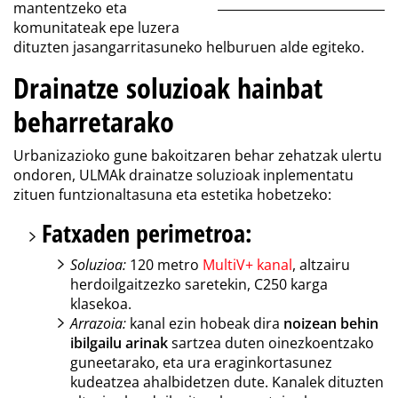
mantentzeko eta
komunitateak epe luzera
dituzten jasangarritasuneko helburuen alde egiteko.
Drainatze soluzioak hainbat
beharretarako
Urbanizazioko gune bakoitzaren behar zehatzak ulertu
ondoren, ULMAk drainatze soluzioak inplementatu
zituen funtzionaltasuna eta estetika hobetzeko:
Fatxaden perimetroa:
Soluzioa:
120 metro
MultiV+ kanal
, altzairu
herdoilgaitzezko saretekin, C250 karga
klasekoa.
Arrazoia:
kanal ezin hobeak dira
noizean behin
ibilgailu arinak
sartzea duten oinezkoentzako
guneetarako, eta ura eraginkortasunez
kudeatzea ahalbidetzen dute. Kanalek dituzten