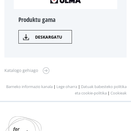
Produktu gama
DESKARGATU
Katalogo gehiago
Barneko informazio kanala
|
Lege oharra
|
Datuak babesteko politika
eta cookie-politika
|
Cookieak