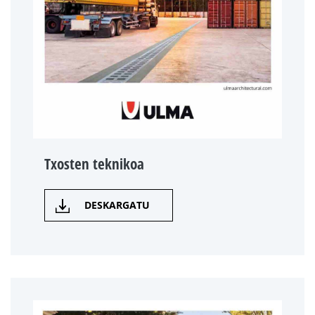
Txosten teknikoa
DESKARGATU