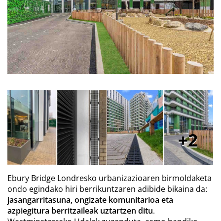
2
Ebury Bridge Londresko urbanizazioaren birmoldaketa
ondo egindako hiri berrikuntzaren adibide bikaina da:
jasangarritasuna, ongizate komunitarioa eta
azpiegitura berritzaileak uztartzen ditu
.