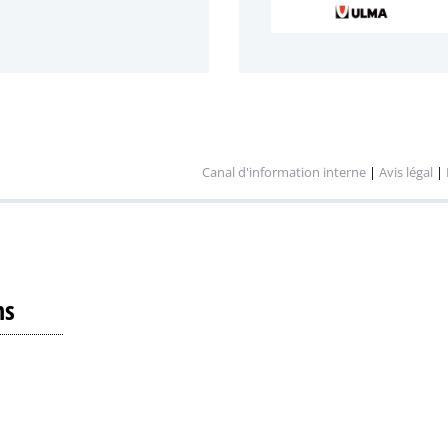
Canal d'information interne
|
Avis légal
|
ns