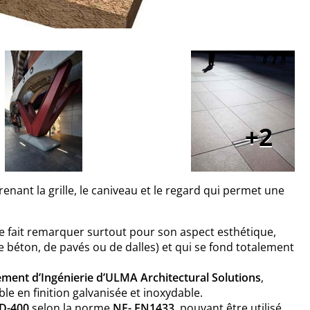
2
enant la grille, le caniveau et le regard qui permet une
 se fait remarquer surtout pour son aspect esthétique,
de béton, de pavés ou de dalles) et qui se fond totalement
ment d’Ingénierie d’ULMA Architectural Solutions
,
le en finition galvanisée et inoxydable.
D-400
selon la norme
NF- EN1433
, pouvant être utilisé