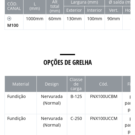
Alt
Largura (mm)
Ø saída (mm
CÓD.
L
total
CANAL
(mm)
Exterior
Interior
Vert.
Horiz
(mm)
1000mm
60mm
130mm
100mm
90mm
-
M100
OPÇÕES DE GRELHA
Classe
Material
Design
de
Cód.
Fix
carga
Fundição
Nervurada
B-125
FNX100UCBM
po
(Normal)
para
por
Fundição
Nervurada
C-250
FNX100UCCM
po
(Normal)
para
por