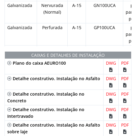
Galvanizada
Nervurada
A-15
GN100UCA
po
(Normal)
para
por
Galvanizada
Perfurada
A-15
GP100UCA
po
para
por
Inoxidável
Nervurada
A-15
IN100UCA
po
CAIXAS E DETALHES DE INSTALAÇÃO
(Normal)
para
Plano do caixa AEURO100
DWG
PDF
por
Inoxidável
Perfurada
A-15
IP100UCA
po
Detalhe construtivo. Instalação no Asfalto
DWG
PDF
para
por
Polipropileno
Detalhe construtivo. Instalação no
Nervurada
A-15
PNLH100UCAM
DWG
PDF
po
Concreto
Longitudinal
para
Preta
por
Detalhe construtivo. Instalação no
DWG
PDF
Polipropileno
Intertravado
Nervurada
A-15
PNLH100UCAM-
po
Longitudinal
GRIS
para
Detalhe construtivo. Instalação no Asfalto
DWG
PDF
Cinza
por
sobre laje