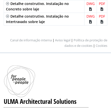
Polipropileno
Nervurada
A-15
PNLH100UCAM
po
Detalhe construtivo. Instalação no
DWG
PDF
Longitudinal
BG
para
Concreto sobre laje
Beige
por
Detalhe construtivo. Instalação no
DWG
PDF
Intertravado sobre laje
Canal de informação interna
|
Aviso legal
|
Política de proteção de
dados e de cookies
|
Cookies
ULMA Architectural Solutions