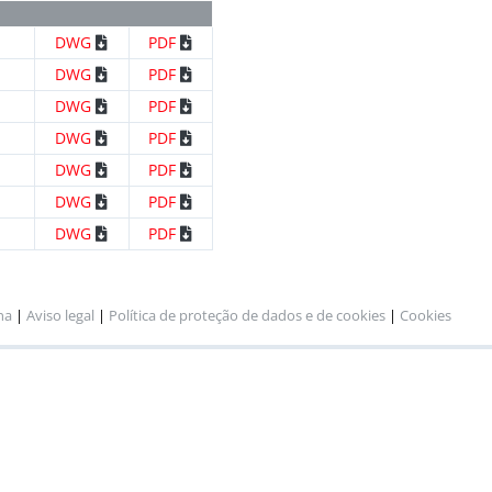
DWG
PDF
DWG
PDF
DWG
PDF
DWG
PDF
DWG
PDF
DWG
PDF
DWG
PDF
na
|
Aviso legal
|
Política de proteção de dados e de cookies
|
Cookies