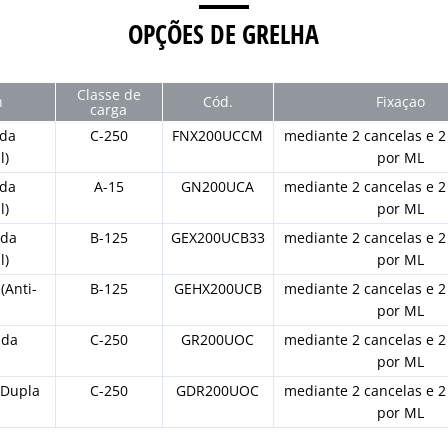
OPÇÕES DE GRELHA
Classe de
n
Cód.
Fixaçao
carga
ada
C-250
FNX200UCCM
mediante 2 cancelas e 2
l)
por ML
ada
A-15
GN200UCA
mediante 2 cancelas e 2
l)
por ML
ada
B-125
GEX200UCB33
mediante 2 cancelas e 2
l)
por ML
(Anti-
B-125
GEHX200UCB
mediante 2 cancelas e 2
)
por ML
ada
C-250
GR200UOC
mediante 2 cancelas e 2
por ML
Dupla
C-250
GDR200UOC
mediante 2 cancelas e 2
por ML