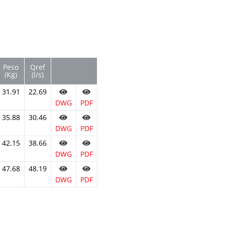
Peso
Qref
(Kg)
(l/s)
31.91
22.69
DWG
PDF
35.88
30.46
DWG
PDF
42.15
38.66
DWG
PDF
47.68
48.19
DWG
PDF