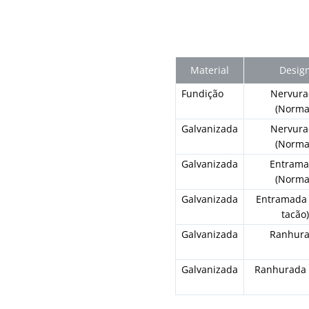
Material
Desig
Fundição
Nervur
(Norma
Galvanizada
Nervur
(Norma
Galvanizada
Entram
(Norma
Galvanizada
Entramada 
tacão
Galvanizada
Ranhur
Galvanizada
Ranhurada 