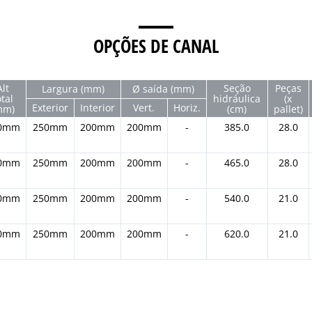
OPÇÕES DE CANAL
Alt
Seção
Peças
Largura (mm)
Ø saída (mm)
otal
hidráulica
(x
Exterior
Interior
Vert.
Horiz.
mm)
(cm)
pallet)
0mm
250mm
200mm
200mm
-
385.0
28.0
0mm
250mm
200mm
200mm
-
465.0
28.0
0mm
250mm
200mm
200mm
-
540.0
21.0
0mm
250mm
200mm
200mm
-
620.0
21.0