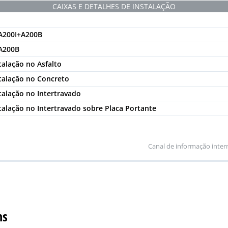
CAIXAS E DETALHES DE INSTALAÇÃO
A200I+A200B
A200B
talação no Asfalto
stalação no Concreto
talação no Intertravado
talação no Intertravado sobre Placa Portante
Canal de informação inter
ns