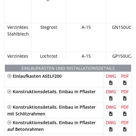
Verzinktes
Stegrost
A-15
GN150UCA
Stahlblech
Verzinktes
Lochrost
A-15
GP150UCA
Stahlblech
EINLAUFKÄSTEN UND INSTALLATIONSDETAILS
Einlaufkasten ASELF200
DWG
PDF
Verzinktes
Maschenrost
B-125
GEX150UCB3
Stahlblech
Konstruktionsdetails. Einbau in Pflaster
DWG
PDF
Konstruktionsdetails. Einbau in Pflaster
DWG
PDF
Verzinktes
mit Schlitzrahmen
Stöckel Schutz
B-125
GEHX150UC
Stahlblech
Maschenrost
Konstruktionsdetails. Einbau in Pflaster
DWG
PDF
auf Betonrahmen