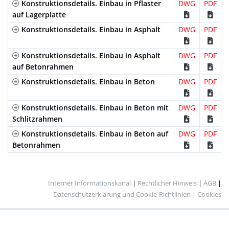
Konstruktionsdetails. Einbau in Pflaster
DWG
PDF
Verzinktes
Schlitzrahmen
C-250
GR150UOC
auf Lagerplatte
Stahlblech
Konstruktionsdetails. Einbau in Asphalt
DWG
PDF
Verzinktes
Doppel
C-250
GDR150UOC
Stahlblech
Schlitzrahmen
Konstruktionsdetails. Einbau in Asphalt
DWG
PDF
Edelstahl
Lochrost
A-15
IP150UCA
auf Betonrahmen
Konstruktionsdetails. Einbau in Beton
DWG
PDF
Konstruktionsdetails. Einbau in Beton mit
DWG
PDF
Schlitzrahmen
Konstruktionsdetails. Einbau in Beton auf
DWG
PDF
Betonrahmen
Interner Informationskanal
|
Rechtlicher Hinweis
|
AGB
|
Datenschutzerklärung und Cookie-Richtlinien
|
Cookies