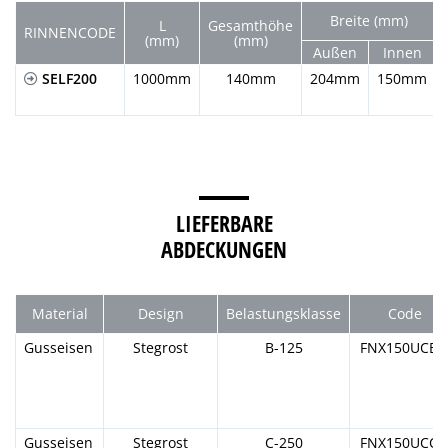
Breite (mm)
L
Gesamthöhe
RINNENCODE
(mm)
(mm)
Außen
Innen
SELF200
1000mm
140mm
204mm
150mm
LIEFERBARE
ABDECKUNGEN
Material
Design
Belastungsklasse
Code
Gusseisen
Stegrost
B-125
FNX150UCB
Gusseisen
Stegrost
C-250
FNX150UCC