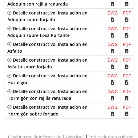
Adoquin con rejilla ranurada
y 2
Detalle constructivo. Instalación en
DWG
PDF
tornillos
Adoquin sobre forjado
por ML
Detalle constructivo. Instalación en
DWG
PDF
Acero
Entramada
B-125
GEX150UCB33
mediante
Adoquin sobre Losa Portante
Galvanizado
Normal
2
cancelas
Detalle constructivo. Instalación en
DWG
PDF
y 2
Asfalto
tornillos
Detalle constructivo. Instalación en
DWG
PDF
por ML
Asfalto sobre forjado
Acero
Entramada
B-125
GEHX150UCB
mediante
Detalle constructivo. Instalación en
DWG
PDF
Galvanizado
Antitacón
2
Hormigón
cancelas
Detalle constructivo. Instalación en
DWG
PDF
y 2
Hormigón con rejilla ranurada
tornillos
por ML
Detalle constructivo. Instalación en
DWG
PDF
Hormigón sobre forjado
Acero
Ranurada
C-250
GR150UOC
Apoyada
Galvanizado
Simple
Acero
Ranurada
C-250
GDR150UOC
Apoyada
Galvanizado
Canal interno de información
Doble
|
Aviso legal
|
Política de protección de