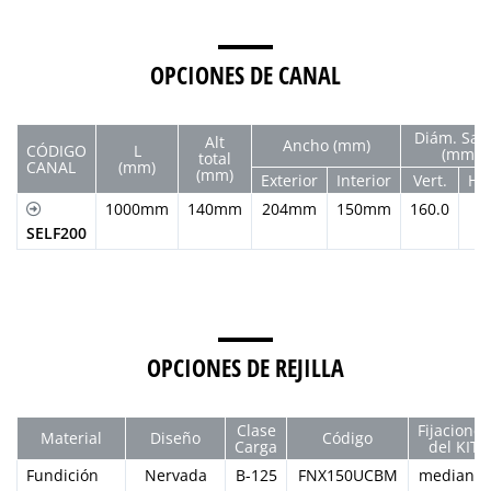
OPCIONES DE CANAL
Diám. Sali
Alt
Ancho (mm)
CÓDIGO
L
(mm)
total
CANAL
(mm)
(mm)
Exterior
Interior
Vert.
Hor
1000mm
140mm
204mm
150mm
160.0
SELF200
OPCIONES DE REJILLA
Clase
Fijaciones
Material
Diseño
Código
Carga
del KIT
Fundición
Nervada
B-125
FNX150UCBM
mediante