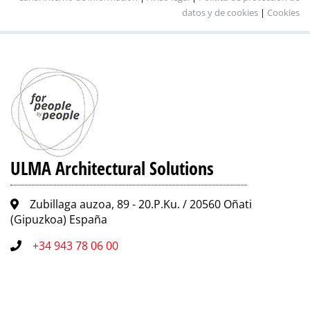
datos y de cookies
|
Cookies
Acero
Perforada
A-15
IP150UCA
mediante
Inoxidable
2
cancelas
y 2
tornillos
por ML
ULMA Architectural Solutions
Zubillaga auzoa, 89 - 20.P.Ku. / 20560 Oñati
(Gipuzkoa) España
+34 943 78 06 00