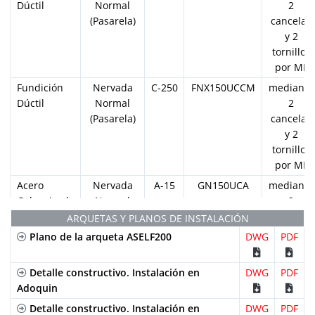
Dúctil
Normal
2
(Pasarela)
cancelas
y 2
tornillos
por ML
Fundición
Nervada
C-250
FNX150UCCM
mediante
Dúctil
Normal
2
(Pasarela)
cancelas
y 2
tornillos
por ML
Acero
Nervada
A-15
GN150UCA
mediante
Galvanizado
Normal
2
(Pasarela)
cancelas
ARQUETAS Y PLANOS DE INSTALACIÓN
y 2
Plano de la arqueta ASELF200
DWG
PDF
tornillos
por ML
Detalle constructivo. Instalación en
DWG
PDF
Acero
Perforada
A-15
GP150UCA
mediante
Adoquin
Galvanizado
2
Detalle constructivo. Instalación en
DWG
PDF
cancelas