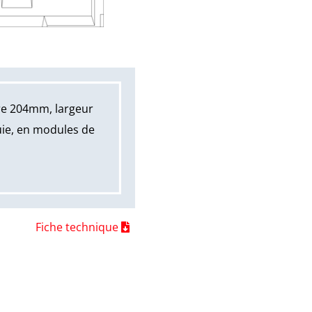
re 204mm, largeur
uie, en modules de
Fiche technique