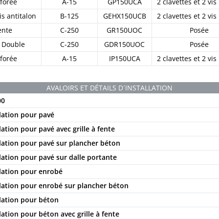
forée
A-15
GP150UCA
2 clavettes et 2 vi
is antitalon
B-125
GEHX150UCB
2 clavettes et 2 vi
ente
C-250
GR150UOC
Posée
 Double
C-250
GDR150UOC
Posée
forée
A-15
IP150UCA
2 clavettes et 2 vi
AVALOIRS ET DÉTAILS D´INSTALLATION
00
llation pour pavé
lation pour pavé avec grille à fente
llation pour pavé sur plancher béton
llation pour pavé sur dalle portante
llation pour enrobé
allation pour enrobé sur plancher béton
llation pour béton
lation pour béton avec grille à fente