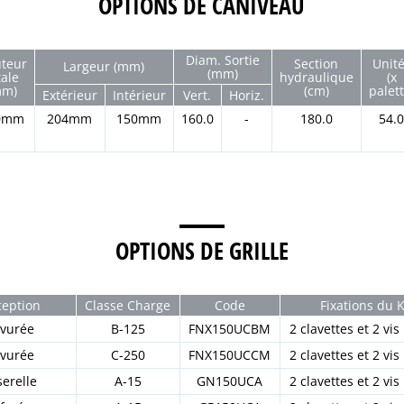
OPTIONS DE CANIVEAU
Diam. Sortie
teur
Section
Unit
Largeur (mm)
(mm)
tale
hydraulique
(x
mm)
(cm)
palett
Extérieur
Intérieur
Vert.
Horiz.
0mm
204mm
150mm
160.0
-
180.0
54.
OPTIONS DE GRILLE
eption
Classe Charge
Code
Fixations du K
vurée
B-125
FNX150UCBM
2 clavettes et 2 vi
vurée
C-250
FNX150UCCM
2 clavettes et 2 vi
erelle
A-15
GN150UCA
2 clavettes et 2 vi