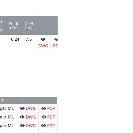
és
Poids
Qref
(Kg)
(l/s)
e)
0
16.24
7.6
DWG
PDF
IT
s par ML
DWG
PDF
s par ML
DWG
PDF
s par ML
DWG
PDF