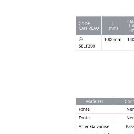
Hau
CODE
L
to
CANIVEAU
(mm)
(
1000mm
14
SELF200
Matériel
Conc
Fonte
Ner
Fonte
Ner
Acier Galvanisé
Pass