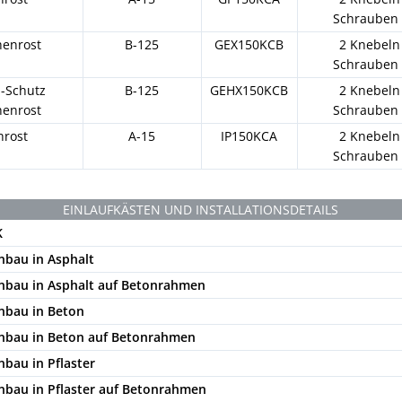
Schrauben
enrost
B-125
GEX150KCB
2 Knebeln
Schrauben
l-Schutz
B-125
GEHX150KCB
2 Knebeln
enrost
Schrauben
hrost
A-15
IP150KCA
2 Knebeln
Schrauben
EINLAUFKÄSTEN UND INSTALLATIONSDETAILS
K
nbau in Asphalt
inbau in Asphalt auf Betonrahmen
inbau in Beton
inbau in Beton auf Betonrahmen
nbau in Pflaster
inbau in Pflaster auf Betonrahmen