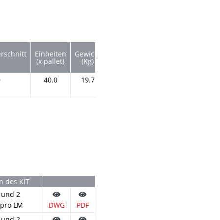
rschnitt
Einheiten
Gewicht
Qref
(x pallet)
(Kg)
(l/s)
0
40.0
19.7
7.6
DWG
PDF
n des KIT
 und 2
 pro LM
DWG
PDF
 und 2