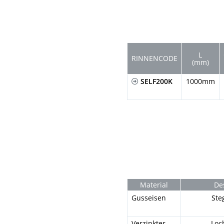
L
RINNENCODE
(mm)
SELF200K
1000mm
Material
De
Gusseisen
Ste
Verzinkter
Loc