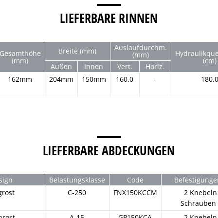
LIEFERBARE RINNEN
Auslaufdurchm.
Breite (mm)
Gesamthöhe
Hydraulikque
(mm)
(mm)
(cm)
Außen
Innen
Vert.
Horiz.
162mm
204mm
150mm
160.0
-
180.
LIEFERBARE ABDECKUNGEN
sign
Belastungsklasse
Code
Befestigunge
grost
C-250
FNX150KCCM
2 Knebeln
Schrauben
hrost
A-15
GP150KCA
2 Knebeln