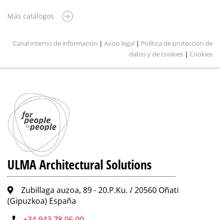
Más catálogos
Canal interno de información
|
Aviso legal
|
Política de protección de
datos y de cookies
|
Cookies
ULMA Architectural Solutions
Zubillaga auzoa, 89 - 20.P.Ku. / 20560 Oñati
(Gipuzkoa) España
+34 943 78 06 00