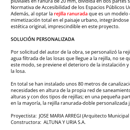
pluviales en ranura de 20 mm, dividida en dos partes 
Normativa de Accesibilidad de los Espacios Públicos 
Además, al optar la
rejilla ranurada
que es un modelo c
mimetización total en el paisaje urbano, integrándos
estética original, imprescindible en este proyecto.
SOLUCIÓN PERSONALIZADA
Por solicitud del autor de la obra, se personalizó la re
agua filtrada de las losas que llegue a la rejilla, no se
este modo, se previene el deterioro de la instalación y 
la losa.
En total se han instalado unos 80 metros de canalizac
necesidades en altura de la propia red de saneamient
alturas y con dos tipos de rejillas; en una pequeña par
en la mayoría, la rejilla ranurada-doble personalizada 
Proyectista: JOSE MARIA ARREGI (Arquitecto Municipal 
Constructora: ALTUNA Y URIA S.A.