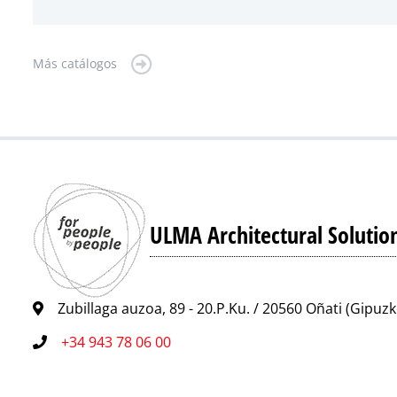
Más catálogos
ULMA Architectural Solutio
Zubillaga auzoa, 89 - 20.P.Ku. / 20560 Oñati (Gipuz
+34 943 78 06 00