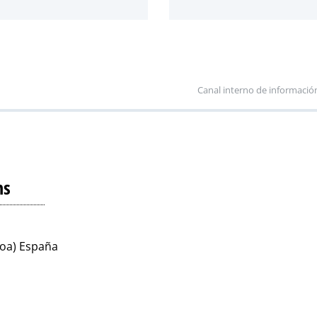
Canal interno de informació
ns
koa) España