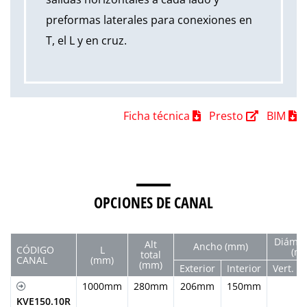
preformas laterales para conexiones en
T, el L y en cruz.
Ficha técnica
Presto
BIM
OPCIONES DE CANAL
Diám. 
Alt
Ancho (mm)
CÓDIGO
L
(m
total
CANAL
(mm)
(mm)
Exterior
Interior
Vert.
1000mm
280mm
206mm
150mm
KVE150.10R