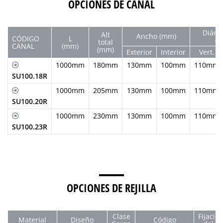
OPCIONES DE CANAL
Diám.
Alt
Ancho (mm)
CÓDIGO
L
(
total
CANAL
(mm)
(mm)
Exterior
Interior
Vert.
1000mm
180mm
130mm
100mm
110mm
SU100.18R
1000mm
205mm
130mm
100mm
110mm
SU100.20R
1000mm
230mm
130mm
100mm
110mm
SU100.23R
OPCIONES DE REJILLA
Clase
Fijacio
Material
Diseño
Código