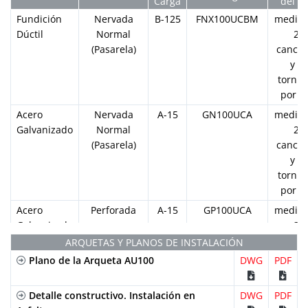
Carga
del KI
Fundición
Nervada
B-125
FNX100UCBM
median
Dúctil
Normal
2
(Pasarela)
cancel
y 2
tornill
por M
Acero
Nervada
A-15
GN100UCA
median
Galvanizado
Normal
2
(Pasarela)
cancel
y 2
tornill
por M
Acero
Perforada
A-15
GP100UCA
median
Galvanizado
2
cancel
ARQUETAS Y PLANOS DE INSTALACIÓN
y 2
Plano de la Arqueta AU100
DWG
PDF
tornill
por M
Detalle constructivo. Instalación en
DWG
PDF
Acero
Entramada
B-125
GEX100UCB33
median