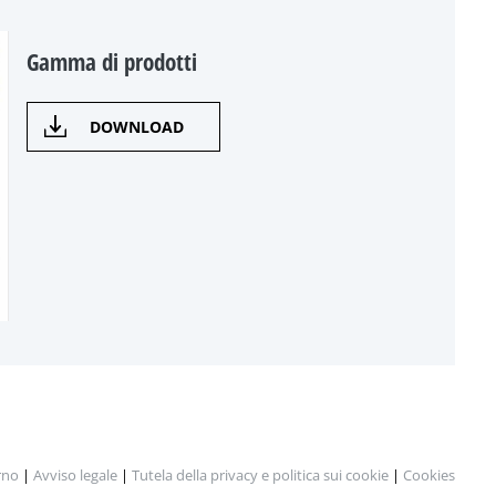
Gamma di prodotti
DOWNLOAD
rno
|
Avviso legale
|
Tutela della privacy e politica sui cookie
|
Cookies