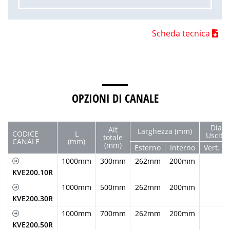
Scheda tecnica
OPZIONI DI CANALE
Diam
Alt
Larghezza (mm)
CODICE
L
Uscita
totale
CANALE
(mm)
(mm)
Esterno
Interno
Vert.
1000mm
300mm
262mm
200mm
KVE200.10R
1000mm
500mm
262mm
200mm
KVE200.30R
1000mm
700mm
262mm
200mm
KVE200.50R