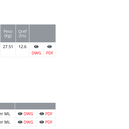
Peso
Qref
(Kg)
(l/s)
27.51
12.6
DWG
PDF
per ML
DWG
PDF
per ML
DWG
PDF