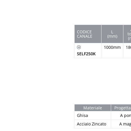
CODICE
L
t
CANALE
(mm)
(
1000mm
1
SELF250K
Materiale
Progetta
Ghisa
A po
Acciaio Zincato
A mag