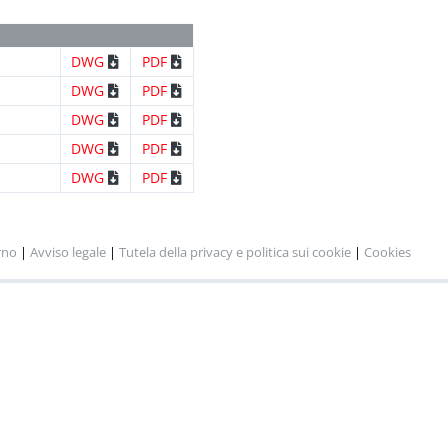
DWG
PDF
DWG
PDF
DWG
PDF
DWG
PDF
DWG
PDF
rno
|
Avviso legale
|
Tutela della privacy e politica sui cookie
|
Cookies