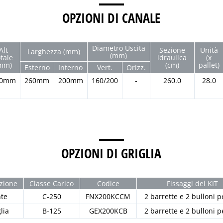
OPZIONI DI CANALE
Diametro Uscita
Alt
Sezione
Unità
Larghezza (mm)
(mm)
otale
idraulica
(x
mm)
(cm)
pallet)
Esterno
Interno
Vert.
Orizz.
80mm
260mm
200mm
160/200
-
260.0
28.0
OPZIONI DI GRIGLIA
zione
Classe Carico
Codice
Fissaggi del KIT
nte
C-250
FNX200KCCM
2 barrette e 2 bulloni 
lia
B-125
GEX200KCB
2 barrette e 2 bulloni 