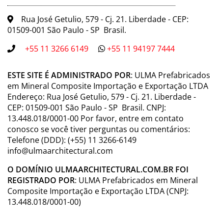
por ML
Rua José Getulio, 579 - Cj. 21. Liberdade - CEP:
Inoxidável
Perfurada
A-15
IP100KCA
duas
01509-001 São Paulo - SP Brasil.
cancela
e dois
+55 11 3266 6149
+55 11 94197 7444
parafus
por ML
ESTE SITE É ADMINISTRADO POR
: ULMA Prefabricados
Composite
Nervurada
A-15
PNH100KCAM
duas
em Mineral Composite Importação e Exportação LTDA
(Anti-
cancela
Endereço: Rua José Getulio, 579 - Cj. 21. Liberdade -
tacão)
e dois
CEP: 01509-001 São Paulo - SP Brasil. CNPJ:
parafus
13.448.018/0001-00 Por favor, entre em contato
por ML
conosco se você tiver perguntas ou comentários:
Composite
Nervurada
A-15
PNH100KCAM-
duas
Telefone (DDD): (+55) 11 3266-6149
(Anti-
GRIS
cancela
info@ulmaarchitectural.com
tacão)
e dois
parafus
O DOMÍNIO ULMAARCHITECTURAL.COM.BR FOI
por ML
REGISTRADO POR
: ULMA Prefabricados em Mineral
Composite Importação e Exportação LTDA (CNPJ:
Composite
Entramada
B-125
PE100KCBM
duas
13.448.018/0001-00)
(Normal)
cancela
e dois