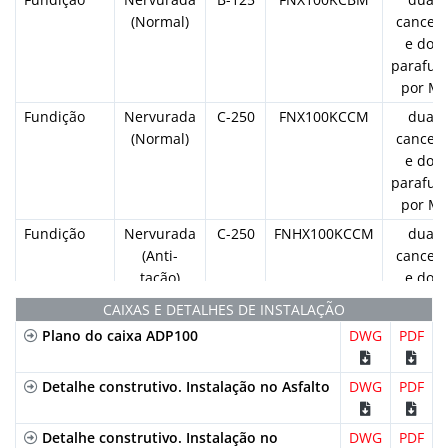
(Normal)
cancela
e dois
parafus
por ML
Fundição
Nervurada
C-250
FNX100KCCM
duas
(Normal)
cancela
e dois
parafus
por ML
Fundição
Nervurada
C-250
FNHX100KCCM
duas
(Anti-
cancela
tacão)
e dois
parafus
CAIXAS E DETALHES DE INSTALAÇÃO
por ML
Plano do caixa ADP100
DWG
PDF
Galvanizada
Perfurada
A-15
GP100KCA
duas
cancela
Detalhe construtivo. Instalação no Asfalto
DWG
PDF
e dois
parafus
Detalhe construtivo. Instalação no
DWG
PDF
por ML