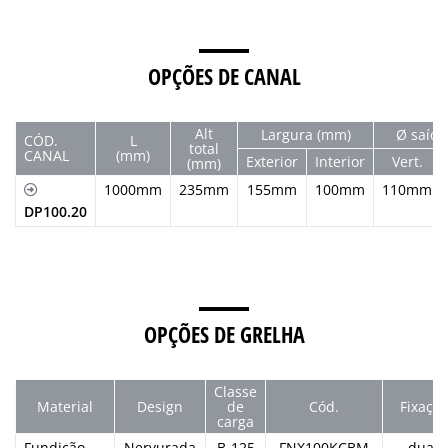
OPÇÕES DE CANAL
Alt
Largura (mm)
Ø saída
CÓD.
L
total
CANAL
(mm)
Exterior
Interior
Vert.
(mm)
1000mm
235mm
155mm
100mm
110mm
DP100.20
OPÇÕES DE GRELHA
Classe
Material
Design
de
Cód.
Fixaça
carga
Fundição
Nervurada
B-125
FNX100KCBM
duas