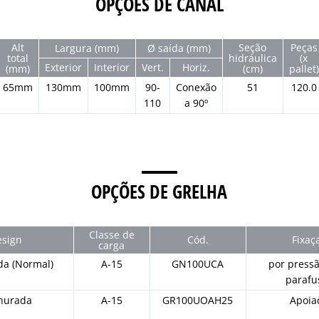
OPÇÕES DE CANAL
Alt
Seção
Peças
Largura (mm)
Ø saída (mm)
total
hidráulica
(x
Exterior
Interior
Vert.
Horiz.
(mm)
(cm)
pallet)
65mm
130mm
100mm
90-
Conexão
51
120.0
110
a 90º
OPÇÕES DE GRELHA
Classe de
sign
Cód.
Fixaç
carga
da (Normal)
A-15
GN100UCA
por press
parafu
hurada
A-15
GR100UOAH25
Apoia