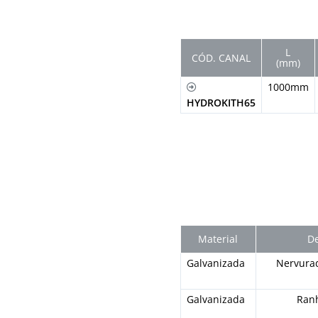
L
CÓD. CANAL
(mm)
1000mm
HYDROKITH65
Material
De
Galvanizada
Nervura
Galvanizada
Ran