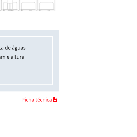
ta de águas
mm e altura
Ficha técnica