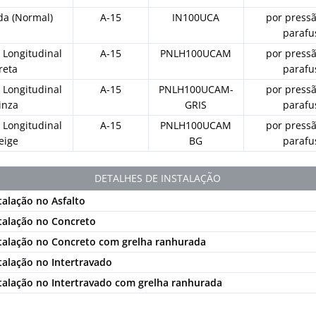
da (Normal)
A-15
IN100UCA
por press
parafu
 Longitudinal
A-15
PNLH100UCAM
por press
reta
parafu
 Longitudinal
A-15
PNLH100UCAM-
por press
inza
GRIS
parafu
 Longitudinal
A-15
PNLH100UCAM
por press
eige
BG
parafu
DETALHES DE INSTALAÇÃO
talação no Asfalto
stalação no Concreto
stalação no Concreto com grelha ranhurada
talação no Intertravado
stalação no Intertravado com grelha ranhurada