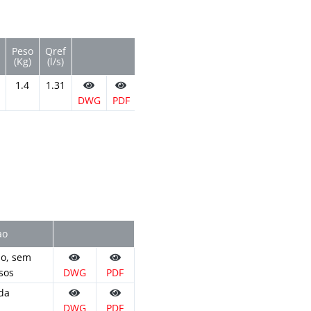
Peso
Qref
(Kg)
(l/s)
1.4
1.31
DWG
PDF
ao
ão, sem
sos
DWG
PDF
da
DWG
PDF