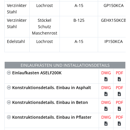
Verzinkter
Lochrost
A-15
GP150KCA
Stahl
Verzinkter
Stöckel
B-125
GEHX150KCB
Stahl
Schutz
Maschenrost
Edelstahl
Lochrost
A-15
IP150KCA
EINLAUFKÄSTEN UND INSTALLATIONSDETAILS
Einlaufkasten ASELF200K
DWG
PDF
Konstruktionsdetails. Einbau in Asphalt
DWG
PDF
Konstruktionsdetails. Einbau in Beton
DWG
PDF
Konstruktionsdetails. Einbau in Pflaster
DWG
PDF