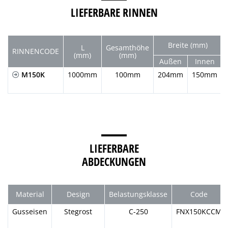
LIEFERBARE RINNEN
Breite (mm)
L
Gesamthöhe
RINNENCODE
(mm)
(mm)
Außen
Innen
M150K
1000mm
100mm
204mm
150mm
LIEFERBARE
ABDECKUNGEN
Material
Design
Belastungsklasse
Code
Gusseisen
Stegrost
C-250
FNX150KCCM