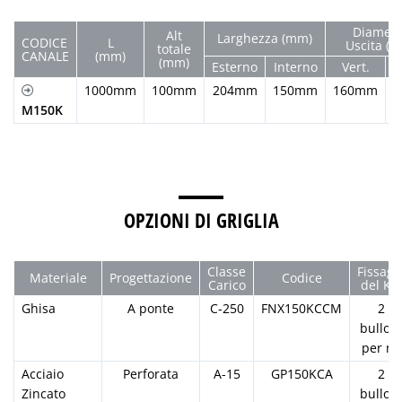
Diametr
Alt
Larghezza (mm)
CODICE
L
Uscita (
totale
CANALE
(mm)
(mm)
Esterno
Interno
Vert.
O
1000mm
100mm
204mm
150mm
160mm
M150K
OPZIONI DI GRIGLIA
Classe
Fissagg
Materiale
Progettazione
Codice
Carico
del KIT
Ghisa
A ponte
C-250
FNX150KCCM
2
bulloni
per ml
Acciaio
Perforata
A-15
GP150KCA
2
Zincato
bulloni