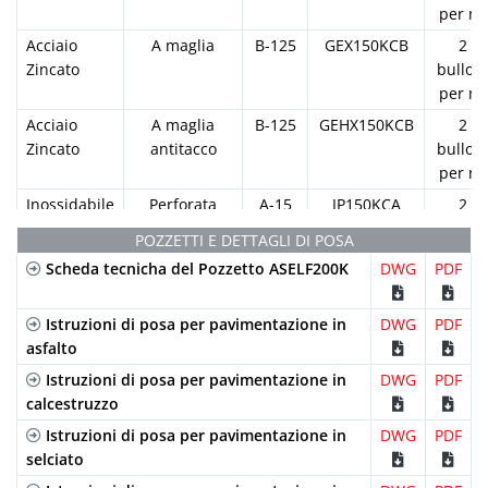
per ml
Acciaio
A maglia
B-125
GEX150KCB
2
Zincato
bulloni
per ml
Acciaio
A maglia
B-125
GEHX150KCB
2
Zincato
antitacco
bulloni
per ml
Inossidabile
Perforata
A-15
IP150KCA
2
bulloni
POZZETTI E DETTAGLI DI POSA
per ml
Scheda tecnicha del Pozzetto ASELF200K
DWG
PDF
Istruzioni di posa per pavimentazione in
DWG
PDF
asfalto
Istruzioni di posa per pavimentazione in
DWG
PDF
calcestruzzo
Istruzioni di posa per pavimentazione in
DWG
PDF
selciato