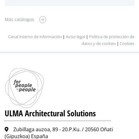
Más catálogos
Canal interno de información
|
Aviso legal
|
Política de protección de
datos y de cookies
|
Cookies
ULMA Architectural Solutions
Zubillaga auzoa, 89 - 20.P.Ku. / 20560 Oñati
(Gipuzkoa) España