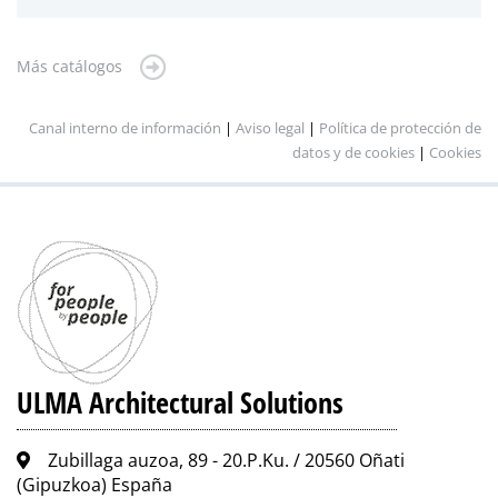
Más catálogos
Canal interno de información
|
Aviso legal
|
Política de protección de
datos y de cookies
|
Cookies
ULMA Architectural Solutions
Zubillaga auzoa, 89 - 20.P.Ku. / 20560 Oñati
(Gipuzkoa) España