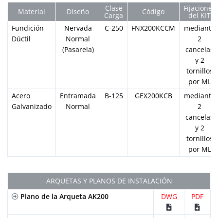
Clase
Fijaciones
Material
Diseño
Código
Carga
del KIT
Fundición
Nervada
C-250
FNX200KCCM
mediante
Dúctil
Normal
2
(Pasarela)
cancelas
y 2
tornillos
por ML
Acero
Entramada
B-125
GEX200KCB
mediante
Galvanizado
Normal
2
cancelas
y 2
tornillos
por ML
ARQUETAS Y PLANOS DE INSTALACIÓN
Plano de la Arqueta AK200
DWG
PDF