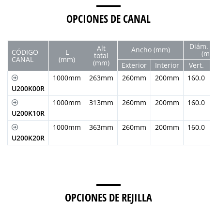
OPCIONES DE CANAL
Diám. Sa
Alt
Ancho (mm)
CÓDIGO
L
(mm
total
CANAL
(mm)
(mm)
Exterior
Interior
Vert.
H
1000mm
263mm
260mm
200mm
160.0
U200K00R
1000mm
313mm
260mm
200mm
160.0
U200K10R
1000mm
363mm
260mm
200mm
160.0
U200K20R
OPCIONES DE REJILLA