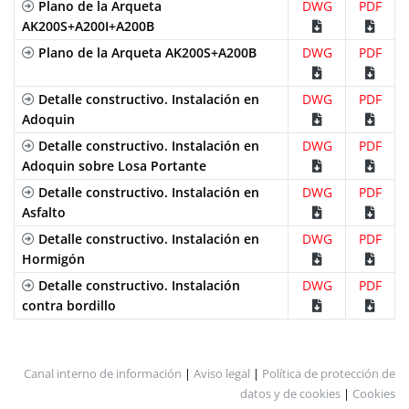
Plano de la Arqueta
DWG
PDF
AK200S+A200I+A200B
Plano de la Arqueta AK200S+A200B
DWG
PDF
Detalle constructivo. Instalación en
DWG
PDF
Adoquin
Detalle constructivo. Instalación en
DWG
PDF
Adoquin sobre Losa Portante
Detalle constructivo. Instalación en
DWG
PDF
Asfalto
Detalle constructivo. Instalación en
DWG
PDF
Hormigón
Detalle constructivo. Instalación
DWG
PDF
contra bordillo
Canal interno de información
|
Aviso legal
|
Política de protección de
datos y de cookies
|
Cookies