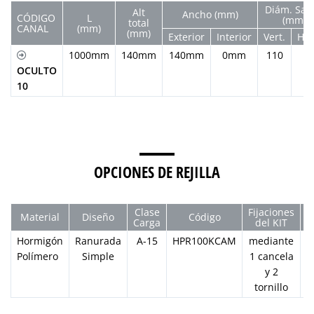
Diám. Sali
Alt
Ancho (mm)
CÓDIGO
L
(mm)
total
CANAL
(mm)
(mm)
Exterior
Interior
Vert.
Hor
1000mm
140mm
140mm
0mm
110
11
OCULTO
10
OPCIONES DE REJILLA
Clase
Fijaciones
Material
Diseño
Código
Carga
del KIT
Hormigón
Ranurada
A-15
HPR100KCAM
mediante
Polímero
Simple
1 cancela
D
y 2
tornillo