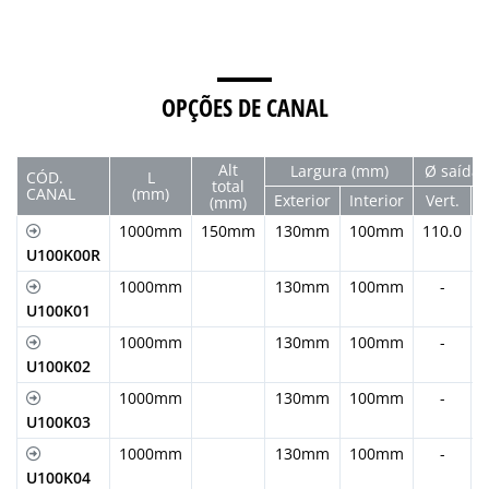
OPÇÕES DE CANAL
Alt
Largura (mm)
Ø saída 
CÓD.
L
total
CANAL
(mm)
Exterior
Interior
Vert.
H
(mm)
1000mm
150mm
130mm
100mm
110.0
U100K00R
1000mm
130mm
100mm
-
U100K01
1000mm
130mm
100mm
-
U100K02
1000mm
130mm
100mm
-
U100K03
1000mm
130mm
100mm
-
U100K04