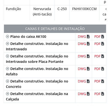
U100K11
por
1000mm
130mm
100mm
-
Fundição
Nervurada
C-250
FNHX100KCCM
du
U100K12
(Anti-tacão)
canc
e d
1000mm
130mm
100mm
-
para
U100K13
CAIXAS E DETALHES DE INSTALAÇÃO
por
1000mm
130mm
100mm
-
Plano do caixa AK100
DWG
PDF
Fundição
Nervurada
C-250
FIN100KCDM
du
U100K14
Inoxidável
(Normal)
canc
Detalhe construtivo. Instalação no
DWG
PDF
1000mm
130mm
100mm
-
e d
Intertravado
U100K15
para
Detalhe construtivo. Instalação no
DWG
PDF
1000mm
225mm
130mm
100mm
110.0
por
Intertravado sobre Placa Portante
U100K15R
Galvanizada
Perfurada
A-15
GP100KCA
du
Detalhe construtivo. Instalação no
DWG
PDF
1000mm
130mm
100mm
-
canc
Asfalto
U100K16
e d
Detalhe construtivo. Instalação no
DWG
PDF
1000mm
130mm
100mm
-
para
Concreto
U100K17
por
Detalhe construtivo. Instalação na
DWG
PDF
Galvanizada
1000mm
Nervurada
A-15
130mm
GN100KCA
100mm
-
du
Calçada
U100K18
(Normal)
canc
e d
1000mm
130mm
100mm
-