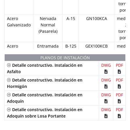
tornil
por 
Acero
Nervada
A-15
GN100KCA
media
Galvanizado
Normal
2
(Pasarela)
tornil
por 
Acero
Entramada
B-125
GEX100KCB
media
Galvanizado
Normal
2
PLANOS DE INSTALACIÓN
tornil
Detalle constructivo. Instalación en
DWG
PDF
por 
Asfalto
Acero
Entramada
B-125
GEHX100KCB
media
Galvanizado
Detalle constructivo. Instalación en
Antitacón
DWG
PDF
2
Hormigón
tornil
por 
Detalle constructivo. Instalación en
DWG
PDF
Acero
Adoquín
Nervada
A-15
IN100KCA
media
Inoxidable
Normal
2
Detalle constructivo. Instalación en
DWG
PDF
(Pasarela)
tornil
Adoquín sobre Losa Portante
por 
Acero
Perforada
A-15
IP100KCA
media