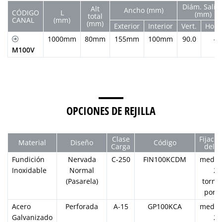
Diám. Salid
Alt
Ancho (mm)
CÓDIGO
L
(mm)
total
CANAL
(mm)
(mm)
Exterior
Interior
Vert.
Horiz
1000mm
80mm
155mm
100mm
90.0
-
M100V
OPCIONES DE REJILLA
Clase
Fijaci
Material
Diseño
Código
Carga
del K
Fundición
Nervada
C-250
FIN100KCDM
media
Inoxidable
Normal
2
(Pasarela)
tornil
por 
Acero
Perforada
A-15
GP100KCA
media
Galvanizado
2