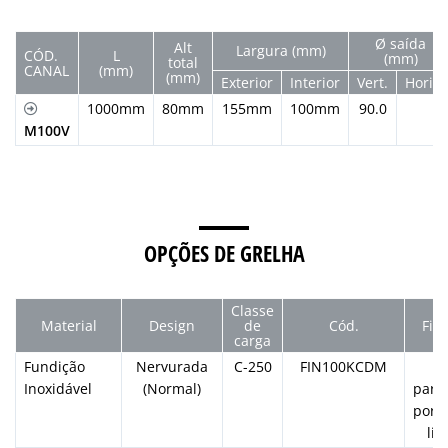
Ø saída
Alt
Largura (mm)
CÓD.
L
(mm)
total
CANAL
(mm)
(mm)
Exterior
Interior
Vert.
Horiz.
1000mm
80mm
155mm
100mm
90.0
M100V
OPÇÕES DE GRELHA
Classe
Material
Design
de
Cód.
Fix
carga
Fundição
Nervurada
C-250
FIN100KCDM
Inoxidável
(Normal)
para
por 
lin