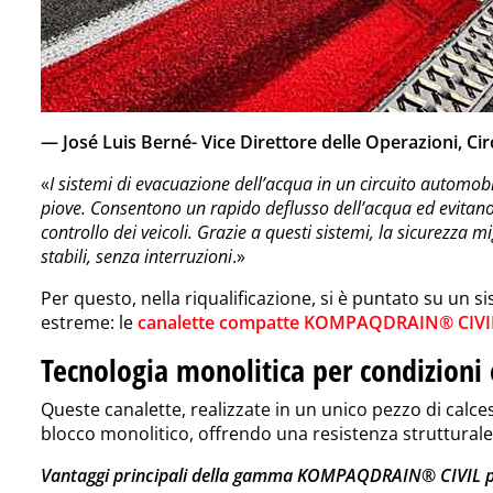
— José Luis Berné- Vice Direttore delle Operazioni, Ci
«
I sistemi di evacuazione dell’acqua in un circuito automob
piove. Consentono un rapido deflusso dell’acqua ed evitan
controllo dei veicoli. Grazie a questi sistemi, la sicurezza 
stabili, senza interruzioni
.»
Per questo, nella riqualificazione, si è puntato su un 
estreme: le
canalette compatte KOMPAQDRAIN® CIVI
Tecnologia monolitica per condizioni
Queste canalette, realizzate in un unico pezzo di calce
blocco monolitico, offrendo una resistenza struttural
Vantaggi principali della gamma KOMPAQDRAIN® CIVIL per